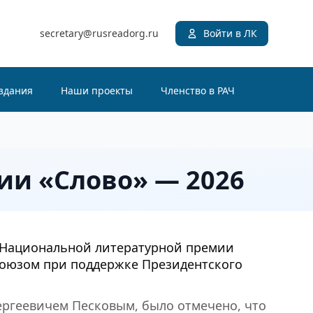
secretary@rusreadorg.ru
Войти в ЛК
здания
Наши проекты
Членство в РАЧ
ии «Слово» — 2026
я Национальной литературной премии
союзом при поддержке Президентского
ргеевичем Песковым, было отмечено, что