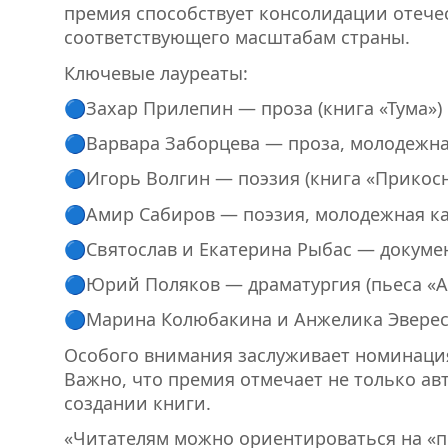
премия способствует консолидации отече
соответствующего масштабам страны.
Ключевые лауреаты:
🔵Захар Прилепин — проза (книга «Тума»)
🔵Варвара Заборцева — проза, молодежная
🔵Игорь Волгин — поэзия (книга «Прикос
🔵Амир Сабиров — поэзия, молодежная ка
🔵Святослав и Екатерина Рыбас — докумен
🔵Юрий Поляков — драматургия (пьеса «А
🔵Марина Колюбакина и Анжелика Эверест
Особого внимания заслуживает номинация
Важно, что премия отмечает не только авт
создании книги.
«Читателям можно ориентироваться на «п