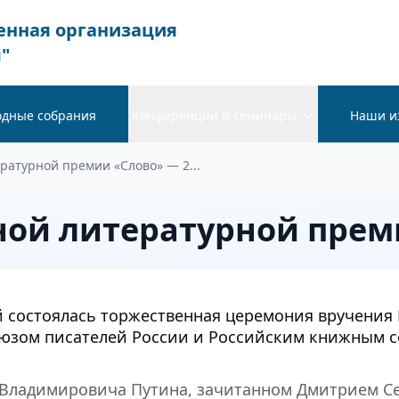
енная организация
"
одные собрания
Конференции и семинары
Наши и
ратурной премии «Слово» — 2...
ой литературной прем
ной состоялась торжественная церемония вручени
Союзом писателей России и Российским книжным 
 Владимировича Путина, зачитанном Дмитрием Се