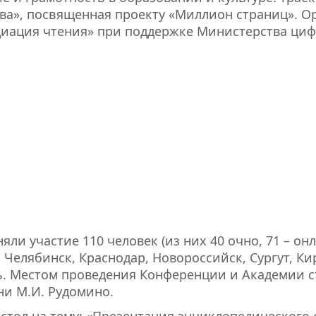
тва», посвященная проекту «Миллион страниц». 
циация чтения» при поддержке Министерства циф
ли участие 110 человек (из них 40 очно, 71 – он
 Челябинск, Краснодар, Новороссийск, Сургут, Ки
ль. Местом проведения Конференции и Академии с
и М.И. Рудомино.
стол на тему: «Презентация энциклопедического с