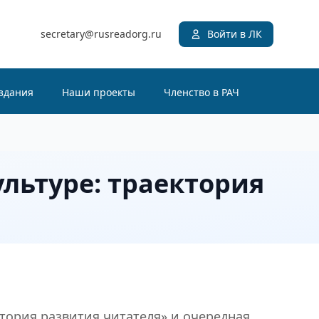
secretary@rusreadorg.ru
Войти в ЛК
здания
Наши проекты
Членство в РАЧ
ультуре: траектория
тория развития читателя» и очередная