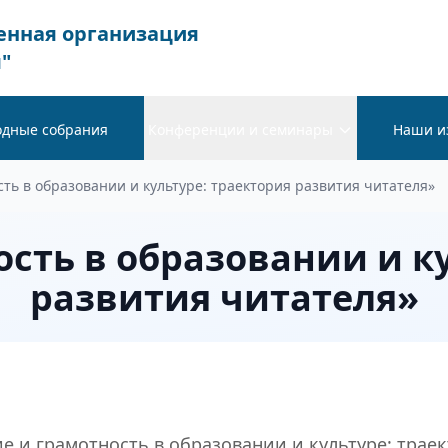
енная организация
"
одные собрания
Конференции и семинары
Наши и
ть в образовании и культуре: траектория развития читателя»
сть в образовании и к
развития читателя»
 и грамотность в образовании и культуре: траек